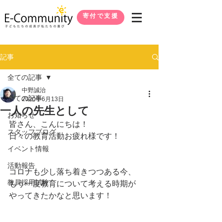
寄付で支援
記事
全ての記事
中野誠治
全ての記事
2020年6月13日
一人の先生として
お知らせ
皆さん、こんにちは！
スタッフブログ
日々の教育活動お疲れ様です！
イベント情報
活動報告
コロナも少し落ち着きつつある今、
教員採用試験
もう一度教育について考える時期が
やってきたかなと思います！