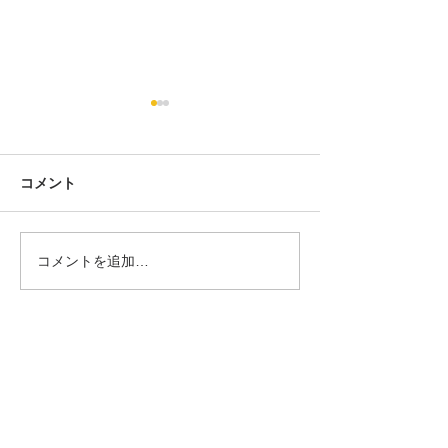
ケーキの切れない非行少
悩んだときは・
年たち
あなたは一人では
こんにちは。 E-Community
ん。
コメント
の中野です。 オミクロン株が
流行っていますが、 皆さん、
体調にはお気を付けくださ
コメントを追加…
い！ ご存じの方も多いと思い
ますが、 『ケーキの切れない
非行少年たち』という本を読
全ての記事
（59）
59件の記事
みました。 以下リンクで
お知らせ
（11）
11件の記事
す。...
スタッフブログ
（28）
28件の記事
イベント情報
（6）
6件の記事
活動報告
（6）
6件の記事
教員採用試験
（5）
5件の記事