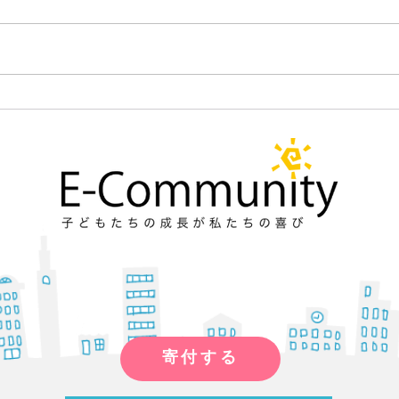
オミクロン株が流行っていますが、 皆さ
ん、体調にはお気を付けください！ ご存
じの方も多いと思いますが、 『ケーキの
切れない非行少年たち』という本を読み
ました。 以下リンクです。...
ます。
寄付する