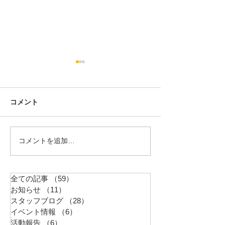
コメント
教員採用試験対策の結果
コメントを追加…
令和６年度選抜
式野球）
全ての記事
（59）
59件の記事
お知らせ
（11）
11件の記事
スタッフブログ
（28）
28件の記事
イベント情報
（6）
6件の記事
活動報告
（6）
6件の記事