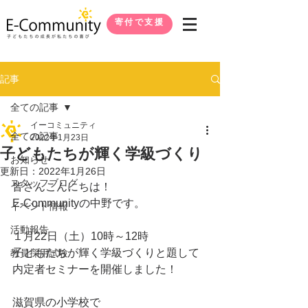
寄付で支援
記事
全ての記事
イーコミュニティ
全ての記事
2022年1月23日
子どもたちが輝く学級づくり
お知らせ
更新日：
2022年1月26日
スタッフブログ
皆さんこんにちは！
E-Communityの中野です。
イベント情報
活動報告
１月22日（土）10時～12時
子どもたちが輝く学級づくりと題して
教員採用試験
内定者セミナーを開催しました！
滋賀県の小学校で