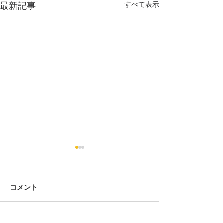
すべて表示
最新記事
勉強を始めました！
みなさん、こんにちは！ E-
Communityの中野です。 ２
コメント
月15日から、 オンライン学
習室＋を スタートさせまし
た！ 約１０人（３つの大学）