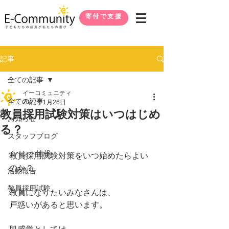
寄付で支援
記事
全ての記事
イーコミュニティ
全ての記事
2022年1月26日
教員採用試験対策はいつはじめ
お知らせ
る？
スタッフブログ
イベント情報
教員採用試験対策をいつ始めたらよい
のか？
活動報告
教員採用試験
教員になりたいみなさんは、
戸惑いがあると思います。