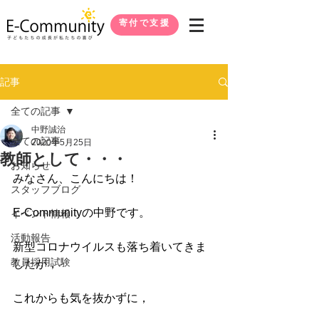
寄付で支援
記事
全ての記事
中野誠治
全ての記事
2020年5月25日
教師として・・・
お知らせ
みなさん、こんにちは！
スタッフブログ
E-Communityの中野です。
イベント情報
活動報告
新型コロナウイルスも落ち着いてきま
教員採用試験
したが，
これからも気を抜かずに，