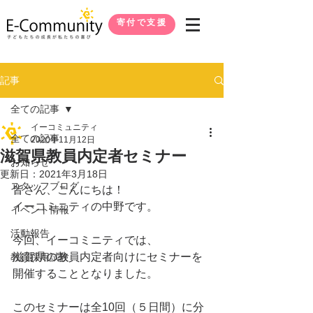
寄付で支援
記事
全ての記事
イーコミュニティ
全ての記事
2020年11月12日
滋賀県教員内定者セミナー
お知らせ
更新日：
2021年3月18日
スタッフブログ
皆さん、こんにちは！
イーコミニティの中野です。
イベント情報
活動報告
今回、イーコミニティでは、
滋賀県の教員内定者向けにセミナーを
教員採用試験
開催することとなりました。
このセミナーは全10回（５日間）に分