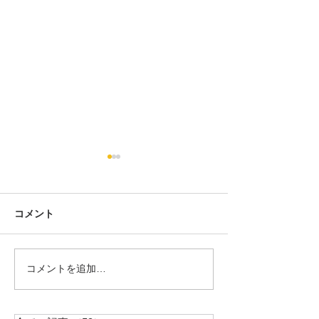
コメント
教員採用試験対策の結果
コメントを追加…
令和６年度選抜
式野球）