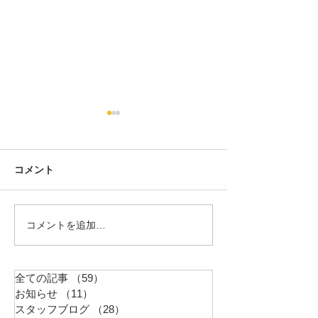
ケーキの切れない非行少
悩んだときは・
年たち
あなたは一人では
こんにちは。 E-Community
ん。
コメント
の中野です。 オミクロン株が
流行っていますが、 皆さん、
体調にはお気を付けくださ
コメントを追加…
い！ ご存じの方も多いと思い
ますが、 『ケーキの切れない
非行少年たち』という本を読
全ての記事
（59）
59件の記事
みました。 以下リンクで
お知らせ
（11）
11件の記事
す。...
スタッフブログ
（28）
28件の記事