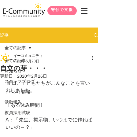
寄付で支援
記事
全ての記事
イーコミュニティ
全ての記事
2019年5月23日
自立の芽・・・
お知らせ
更新日：
2020年2月26日
スタッフブログ
 昨日、子どもたちがこんなことを言い
出しました。
イベント情報
活動報告
〔ある休み時間〕
教員採用試験
A：「先生、掲示物、いつまでに作れば
いいの～？」