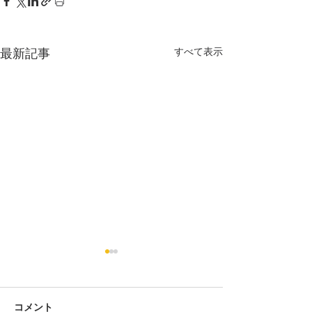
すべて表示
最新記事
選抜事業に関わ
項
当HPの「連絡事
コメント