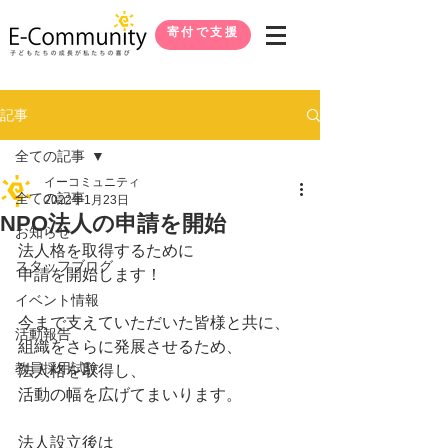
寄付で支援
記事
全ての記事
イーコミュニティ
全ての記事
2022年1月23日
NPO法人の申請を開始
お知らせ
法人格を取得するために
スタッフブログ
申請を開始します！
イベント情報
今まで支えていただいた皆様と共に、
活動報告
組織をさらに発展させるため、
教員採用試験
法人格を取得し、
活動の幅を広げてまいります。
法人設立後は