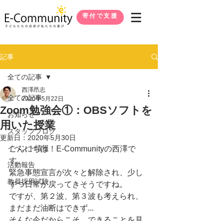
寄付で支援
記事
全ての記事
西澤昂志
全ての記事
2020年5月22日
Zoom勉強会①：OBSソフトを
お知らせ
用いた授業
スタッフブログ
更新日：
2020年5月30日
イベント情報
こんにちは！E-Communityの西澤で
す。
活動報告
緊急事態宣言が次々と解除され、少し
教員採用試験
ずつ日常が戻ってきそうですね。
ですが、第２波、第３波も考えられ、
まだまだ油断はできず...
そんな今だからこそ、できることを見