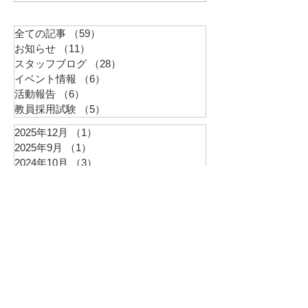
ますが、 『ケーキの切れない
非行少年たち』という本を読
全ての記事
（59）
59件の記事
みました。 以下リンクで
お知らせ
（11）
11件の記事
す。...
スタッフブログ
（28）
28件の記事
イベント情報
（6）
6件の記事
活動報告
（6）
6件の記事
教員採用試験
（5）
5件の記事
2025年12月
（1）
1件の記事
2025年9月
（1）
1件の記事
2024年10月
（3）
3件の記事
2023年3月
（1）
1件の記事
2023年1月
（1）
1件の記事
2022年11月
（2）
2件の記事
2022年9月
（1）
1件の記事
2022年8月
（2）
2件の記事
2022年6月
（2）
2件の記事
2022年5月
（1）
1件の記事
2022年3月
（1）
1件の記事
2022年2月
（2）
2件の記事