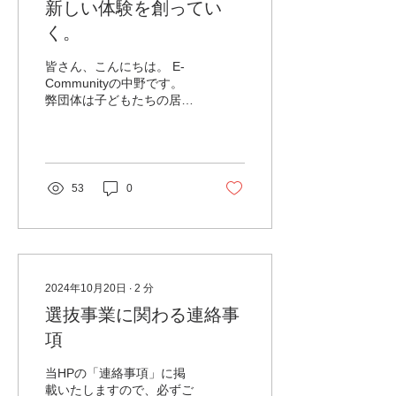
新しい体験を創ってい
すが、 大切なことは、子ど
もたちが、「やりたい！」
く。
と 思ったときに、やれる環
境を創っていくこと。 そし
皆さん、こんにちは。 E-
て何より、こんなに仲間が
Communityの中野です。
いるんだということを 知
弊団体は子どもたちの居場
り、将来に対して前向きに
所づくりを通して、 人財の
なること。 それが大切だと
育成をすすめると共に、 滋
思います。 コロナ以降、働
賀県の活性化をめざすNPO
き方やつながり方が 変化し
法人です。 今回は、私の思
ましたが、 やはり、 人生
いも含めながら、 弊団体の
53
0
の中で、 同年代との横のつ
これからについて書いてい
ながりが生まれること、...
ければと思います。...
2024年10月20日
∙
2
分
選抜事業に関わる連絡事
項
当HPの「連絡事項」に掲
載いたしますので、必ずご