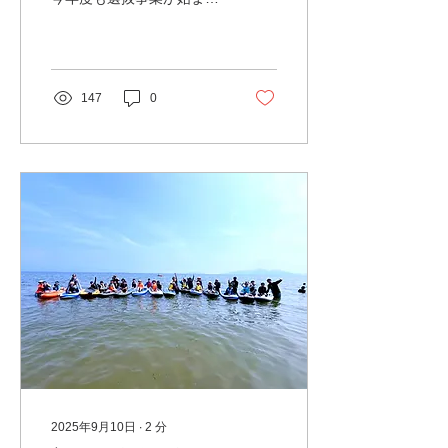
ました。 おかげさまで、今
期で３年目になります。 １
年目は８７人のご応募があ
り、 32人の皆さんと一緒
に活動しました。 ２年目は
147
0
113人のご応募があり、 53
人の皆さんと活動ができま
した。 そして、３年目は
130人のご応募があり、 67
人の皆さんと一緒に活動で
きることに なりました。
たいへんうれしく思いま
す。 ありがとうございま
す。 部活動がどうなるか分
からない中、 そして、人数
が少ないチームでも 一生懸
命に頑張っておられる皆さ
んがいる。 そんな皆さんの
活動の場を 少しでも確保し
たい、守りたい、 私たちは
その思いで、活動を続けて
います。 現在、スポーツの
2025年9月10日
∙
2
分
あり方も変わりつつありま