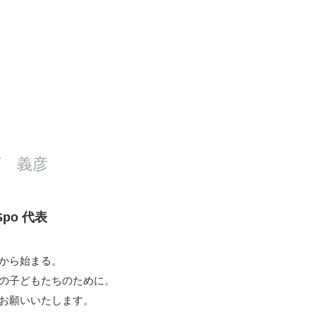
下 義彦
-Spo 代表
から始まる。
の子どもたちのために。
お願いいたします。