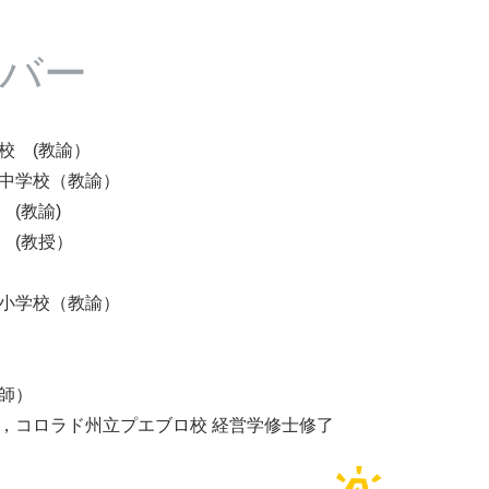
バー
校 (教諭）
土中学校（教諭）
(教諭)
 (教授）
一小学校（教諭）
師）
，コロラド州立プエブロ校 経営学修士修了