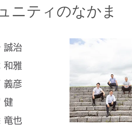
ュニティのなかま
 誠治
 和雅
 義彦
健
竜也