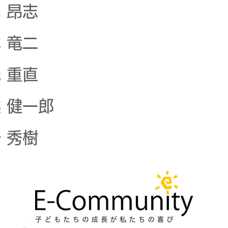
昂志
竜二
重直
一郎
 秀樹