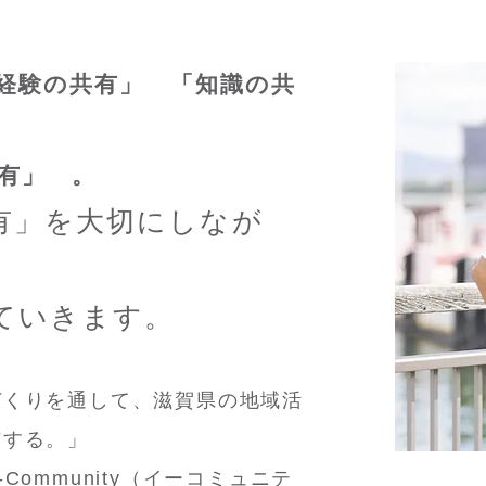
経験の共有」 「知識の共
有」 。
有」を大切にしなが
ていきます。
づくりを通して、滋賀県の地域活
与する。」
-Community（イーコミュニテ