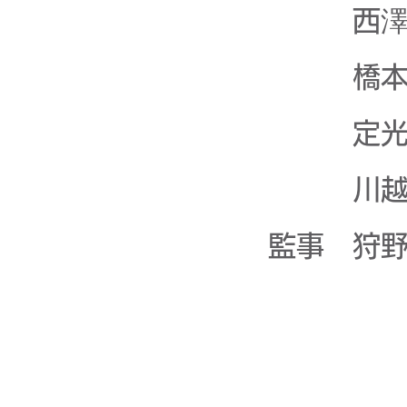
西澤 
橋本 
定光 
川越 健
監事 狩野