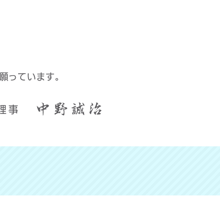
願っています。
中野誠治
理事