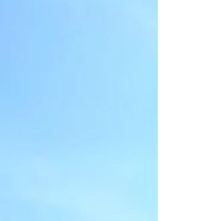
ございます。 部活動がどうなるか分からない中、
そして、人数が少ないチームでも 一生懸命に頑張
っておられる皆さんがいる。 そんな皆さんの活動
の場を 少しでも確保したい、守りたい、 私たちは
その思いで、活動を続けています。 現在、スポー
ツのあり方も変わりつつありますが、 大切なこと
は、子どもたちが、「やりたい！」と 思ったとき
に、やれる環境を創っていくこと。 そして何よ
り、こんなに仲間がいるんだということを 知り、
将来に対して前向きになること。 それが大切だと
思います。 コロナ以降、働き方やつながり方が 変
化しましたが、 やはり、 人生の中で、 同年代との
横