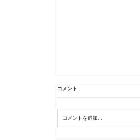
選抜事業に関わる連絡事項
コメント
当HPの「連絡事項」に掲載いた
で、必ずご確認くださいますよう
いいたします。
コメントを追加…